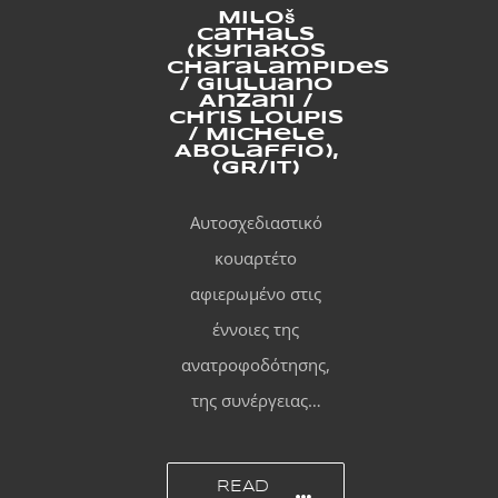
Miloš
Cathals
(Kyriakos
Charalampides
/ Giuluano
Anzani /
Chris Loupis
/ Michele
Abolaffio),
(GR/IT)
Αυτοσχεδιαστικό
κουαρτέτο
αφιερωμένο στις
έννοιες της
ανατροφοδότησης,
της συνέργειας…
READ