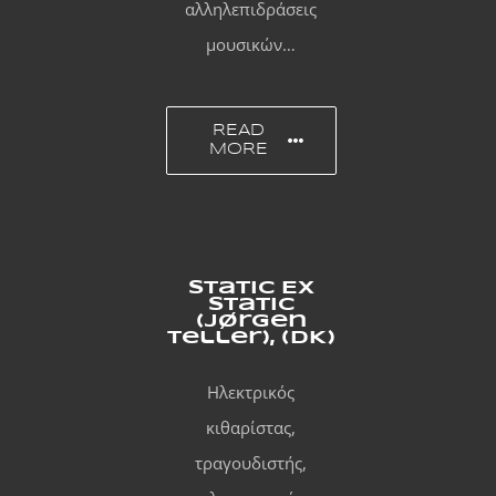
αλληλεπιδράσεις
μουσικών…
READ
MORE
Static Ex
Static
(Jørgen
Teller), (DK)
Hλεκτρικός
κιθαρίστας,
τραγουδιστής,