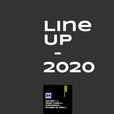
Line
Up
–
2020