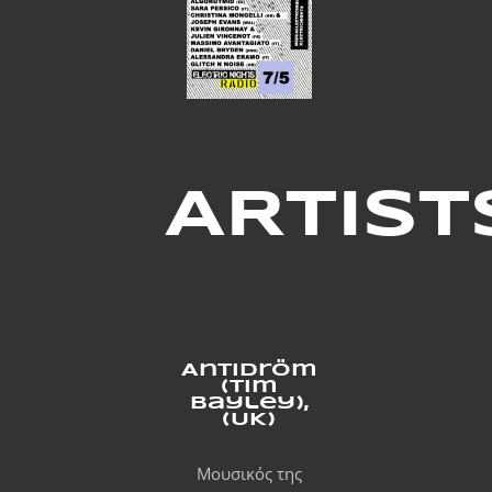
ARTIST
Antidröm
(Tim
Bayley),
(UK)
Μουσικός της