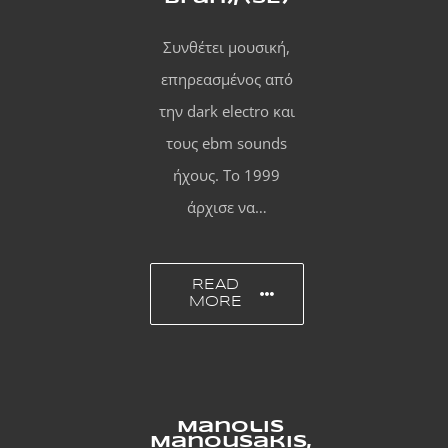
Συνθέτει μουσική,
επηρεασμένος από
την dark electro και
τους ebm sounds
ήχους. Το 1999
άρχισε να…
READ
MORE
Manolis
Manousakis,